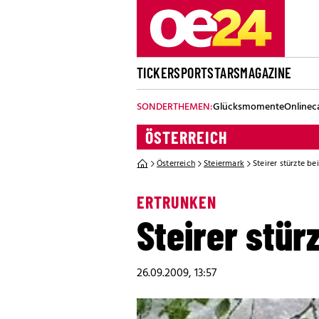
TICKER
SPORT
STARS
MAGAZINE
SONDERTHEMEN:
Glücksmomente
Onlinec
ÖSTERREICH
Österreich
Steiermark
Steirer stürzte b
ERTRUNKEN
Steirer stür
26.09.2009, 13:57