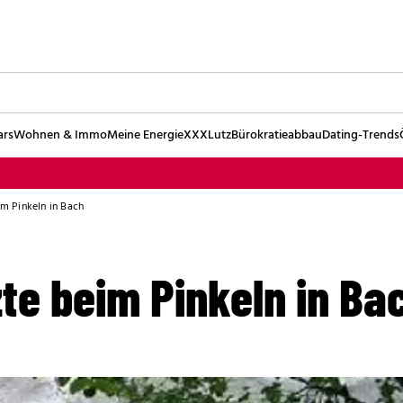
ars
Wohnen & Immo
Meine Energie
XXXLutz
Bürokratieabbau
Dating-Trends
eim Pinkeln in Bach
zte beim Pinkeln in Ba