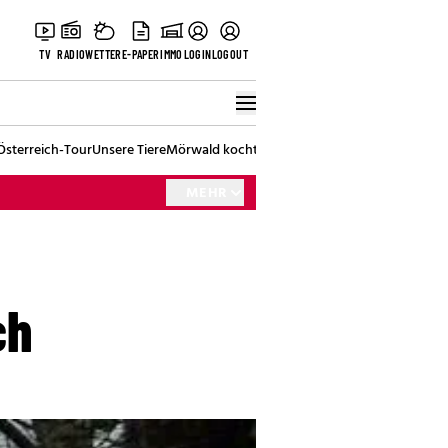
TV
RADIO
WETTER
E-PAPER
IMMO
LOGIN
LOGOUT
Österreich-Tour
Unsere Tiere
Mörwald kocht
Stark in den Tag
Best of Vienna
MEHR
ch