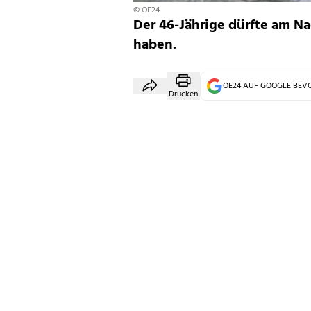
© OE24
Der 46-Jährige dürfte am N
haben.
OE24 AUF GOOGLE BE
Drucken