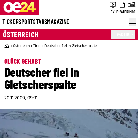
TV
E-PAPER
IMMO
TICKER
SPORT
STARS
MAGAZINE
ÖSTERREICH
MEHR
Österreich
Tirol
Deutscher fiel in Gletscherspalte
GLÜCK GEHABT
Deutscher fiel in
Gletscherspalte
20.11.2009, 09:31