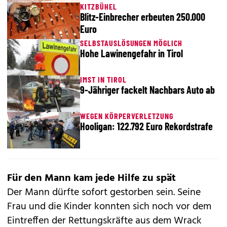
KITZBÜHEL
Blitz-Einbrecher erbeuten 250.000
Euro
SELBSTAUSLÖSUNGEN MÖGLICH
Hohe Lawinengefahr in Tirol
IMST IN TIROL
9-Jähriger fackelt Nachbars Auto ab
WEGEN KÖRPERVERLETZUNG
Hooligan: 122.792 Euro Rekordstrafe
Für den Mann kam jede Hilfe zu spät
Der Mann dürfte sofort gestorben sein. Seine
Frau und die Kinder konnten sich noch vor dem
Eintreffen der Rettungskräfte aus dem Wrack