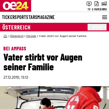
TV
E-PAPER
IMMO
TICKER
SPORT
STARS
MAGAZINE
ÖSTERREICH
MEHR
Österreich
Chronik
Vater stirbt vor Augen seiner Familie
BEI AMPASS
Vater stirbt vor Augen
seiner Familie
27.12.2010, 13:12