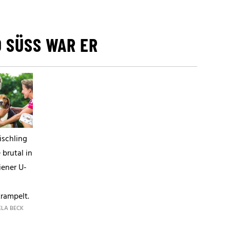
O SÜSS WAR ER
ischling
brutal in
iener U-
trampelt.
ELA BECK