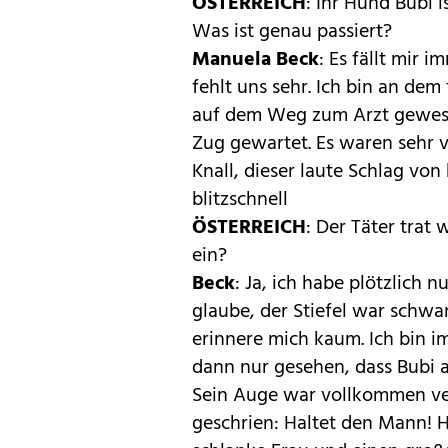
ÖSTERREICH
: Ihr Hund Bubi 
Was ist genau passiert?
Manuela Beck
: Es fällt mir 
fehlt uns sehr. Ich bin an de
auf dem Weg zum Arzt gewese
Zug gewartet. Es waren sehr v
Knall, dieser laute Schlag von 
blitzschnell
ÖSTERREICH
: Der Täter trat
ein?
Beck
: Ja, ich habe plötzlich 
glaube, der Stiefel war schwar
erinnere mich kaum. Ich bin 
dann nur gesehen, dass Bubi a
Sein Auge war vollkommen ver
geschrien: Haltet den Mann! H