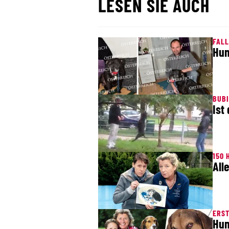
LESEN SIE AUCH
FALL
Hun
BUB
Ist
150 
All
ERST
Hun