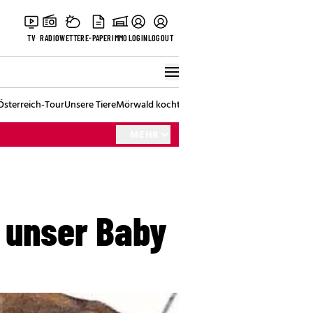
TV
RADIO
WETTER
E-PAPER
IMMO
LOGIN
LOGOUT
Österreich-Tour
Unsere Tiere
Mörwald kocht
Stark in den Tag
Best of Vienna
MEHR
 unser Baby