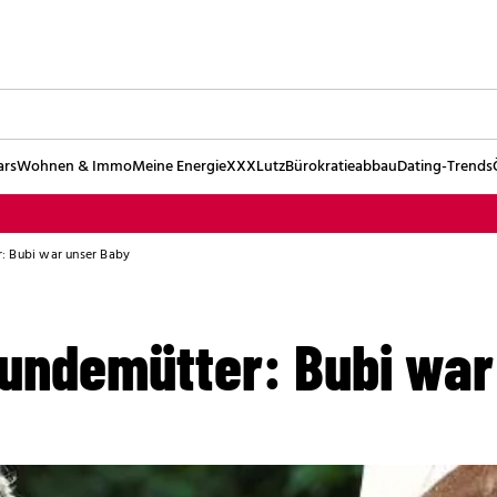
ars
Wohnen & Immo
Meine Energie
XXXLutz
Bürokratieabbau
Dating-Trends
: Bubi war unser Baby
undemütter: Bubi war