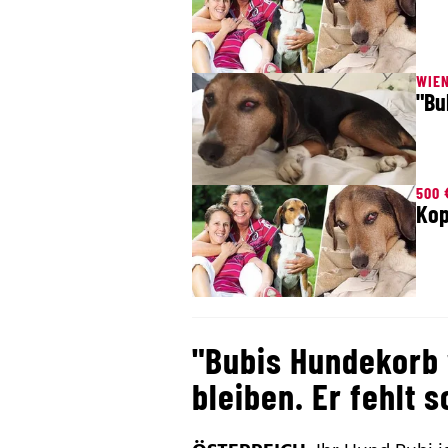
WIEN
"Bu
500 
Kop
"Bubis Hundekorb 
bleiben. Er fehlt s