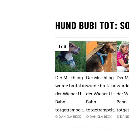
HUND BUBI TOT: S
1 / 6
Der Mischling
Der Mischling
Der M
wurde brutal in
wurde brutal in
wurde 
der Wiener U-
der Wiener U-
der W
Bahn
Bahn
Bahn
totgetrampelt.
totgetrampelt.
totge
© DANIELA BECK
© DANIELA BECK
© DANI