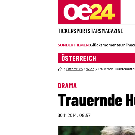
TICKER
SPORT
STARS
MAGAZINE
SONDERTHEMEN:
Glücksmomente
Onlinec
ÖSTERREICH
Österreich
Wien
Trauernde Hundemütter
DRAMA
Trauernde H
30.11.2014, 08:57