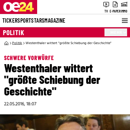
TV
E-PAPER
IMMO
TICKER
SPORT
STARS
MAGAZINE
POLITIK
MEHR
Politik
Westenthaler wittert "größte Schiebung der Geschichte"
SCHWERE VORWÜRFE
Westenthaler wittert
"größte Schiebung der
Geschichte"
22.05.2016, 18:07