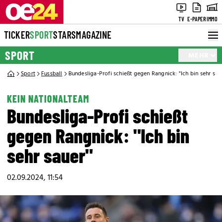
TV
E-PAPER
IMMO
TICKER
SPORT
STARS
MAGAZINE
SPORT
MEHR
Sport
Fussball
Bundesliga-Profi schießt gegen Rangnick: "Ich bin sehr sau
KEIN NATIONALTEAM
Bundesliga-Profi schießt
gegen Rangnick: "Ich bin
sehr sauer"
02.09.2024, 11:54