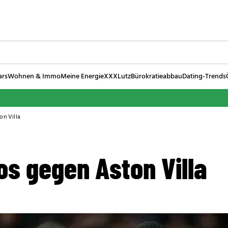
ars
Wohnen & Immo
Meine Energie
XXXLutz
Bürokratieabbau
Dating-Trends
on Villa
os gegen Aston Villa