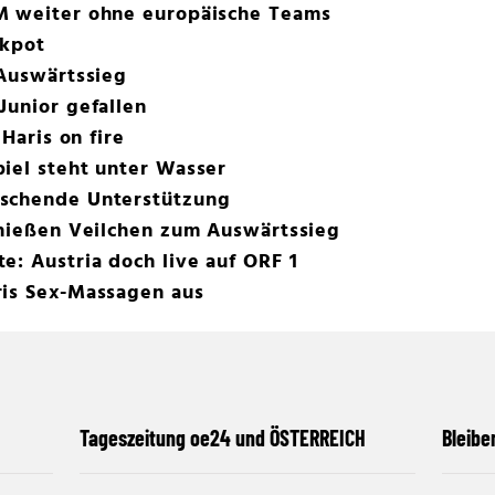
M weiter ohne europäische Teams
ckpot
 Auswärtssieg
Junior gefallen
 Haris on fire
iel steht unter Wasser
aschende Unterstützung
chießen Veilchen zum Auswärtssieg
e: Austria doch live auf ORF 1
ris Sex-Massagen aus
Tageszeitung oe24 und ÖSTERREICH
Bleibe