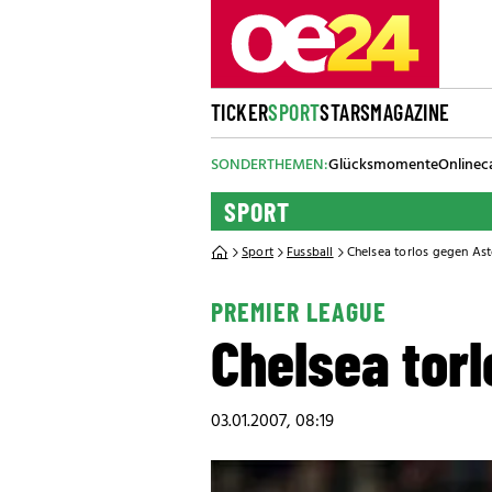
TICKER
SPORT
STARS
MAGAZINE
SONDERTHEMEN:
Glücksmomente
Onlinec
SPORT
Sport
Fussball
Chelsea torlos gegen Ast
PREMIER LEAGUE
Chelsea torl
03.01.2007, 08:19