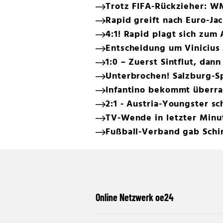
Trotz FIFA-Rückzieher: W
Rapid greift nach Euro-Ja
4:1! Rapid plagt sich zum
Entscheidung um Vinicius 
1:0 – Zuerst Sintflut, dann
Unterbrochen! Salzburg-Sp
Infantino bekommt überr
2:1 - Austria-Youngster s
TV-Wende in letzter Minut
Fußball-Verband gab Schi
Online Netzwerk oe24