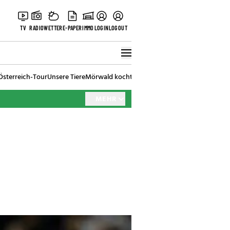
TV
RADIO
WETTER
E-PAPER
IMMO
LOGIN
LOGOUT
Österreich-Tour
Unsere Tiere
Mörwald kocht
Stark in den Tag
Best of Vienna
MEHR