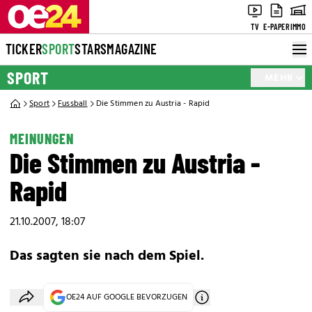
TV
E-PAPER
IMMO
TICKER
SPORT
STARS
MAGAZINE
SPORT
MEHR
Sport
Fussball
Die Stimmen zu Austria - Rapid
MEINUNGEN
Die Stimmen zu Austria -
Rapid
21.10.2007, 18:07
Das sagten sie nach dem Spiel.
OE24 AUF GOOGLE BEVORZUGEN