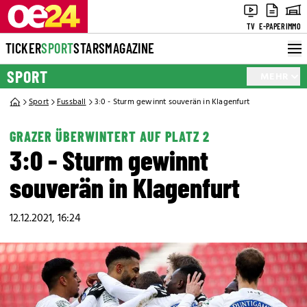
TV
E-PAPER
IMMO
TICKER
SPORT
STARS
MAGAZINE
SPORT
MEHR
Sport
Fussball
3:0 - Sturm gewinnt souverän in Klagenfurt
GRAZER ÜBERWINTERT AUF PLATZ 2
3:0 - Sturm gewinnt
souverän in Klagenfurt
12.12.2021, 16:24