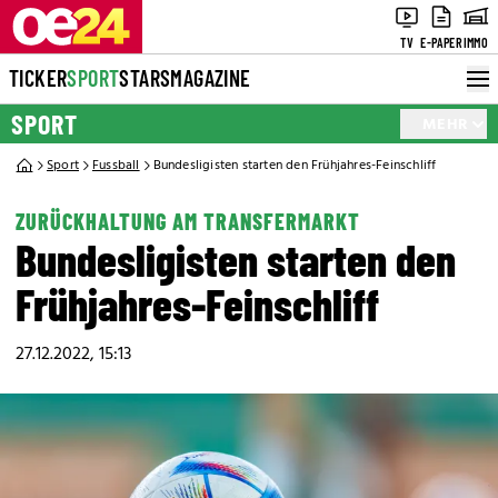
TV
E-PAPER
IMMO
TICKER
SPORT
STARS
MAGAZINE
SPORT
MEHR
Sport
Fussball
Bundesligisten starten den Frühjahres-Feinschliff
ZURÜCKHALTUNG AM TRANSFERMARKT
Bundesligisten starten den
Frühjahres-Feinschliff
27.12.2022, 15:13