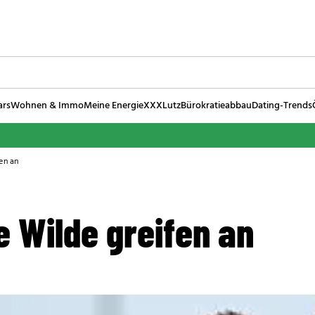
ars
Wohnen & Immo
Meine Energie
XXXLutz
Bürokratieabbau
Dating-Trends
en an
 Wilde greifen an