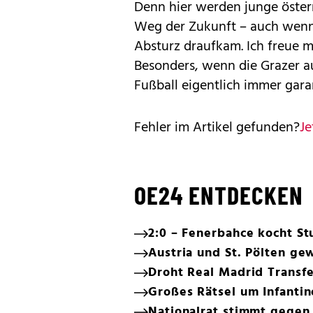
Denn hier werden junge österre
Weg der Zukunft – auch wenn 
Absturz draufkam. Ich freue mi
Besonders, wenn die Grazer auf
Fußball eigentlich immer garan
Fehler im Artikel gefunden?
Je
OE24 ENTDECKEN
2:0 – Fenerbahce kocht St
Austria und St. Pölten ge
Droht Real Madrid Transf
Großes Rätsel um Infantin
Nationalrat stimmt gege