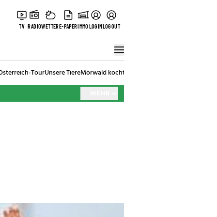
TV
RADIO
WETTER
E-PAPER
IMMO
LOGIN
LOGOUT
Österreich-Tour
Unsere Tiere
Mörwald kocht
Stark in den Tag
Best of Vienna
MEHR