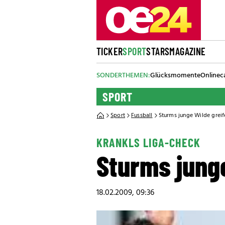
TICKER
SPORT
STARS
MAGAZINE
SONDERTHEMEN:
Glücksmomente
Onlinec
SPORT
Sport
Fussball
Sturms junge Wilde greif
KRANKLS LIGA-CHECK
Sturms junge
18.02.2009, 09:36