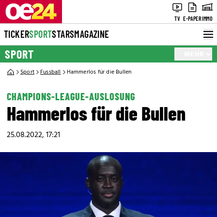
TV
E-PAPER
IMMO
TICKER
SPORT
STARS
MAGAZINE
SPORT
MEHR
Sport
Fussball
Hammerlos für die Bullen
CHAMPIONS-LEAGUE-AUSLOSUNG
Hammerlos für die Bullen
25.08.2022, 17:21