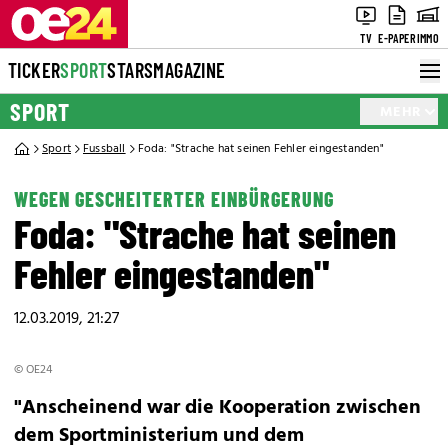
TV
E-PAPER
IMMO
TICKER
SPORT
STARS
MAGAZINE
SPORT
MEHR
Sport
Fussball
Foda: "Strache hat seinen Fehler eingestanden"
WEGEN GESCHEITERTER EINBÜRGERUNG
Foda: "Strache hat seinen
Fehler eingestanden"
12.03.2019, 21:27
© OE24
"Anscheinend war die Kooperation zwischen
dem Sportministerium und dem