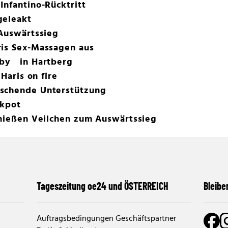
Infantino-Rücktritt
geleakt
 Auswärtssieg
ris Sex-Massagen aus
rby in Hartberg
 Haris on fire
aschende Unterstützung
ckpot
chießen Veilchen zum Auswärtssieg
Tageszeitung oe24 und ÖSTERREICH
Bleibe
Auftragsbedingungen Geschäftspartner