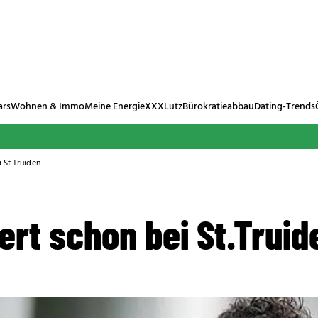
ars
Wohnen & Immo
Meine Energie
XXXLutz
Bürokratieabbau
Dating-Trends
i St.Truiden
iert schon bei St.Truid