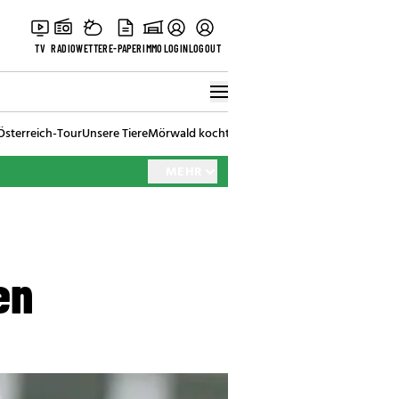
TV
RADIO
WETTER
E-PAPER
IMMO
LOGIN
LOGOUT
Österreich-Tour
Unsere Tiere
Mörwald kocht
Stark in den Tag
Best of Vienna
MEHR
en