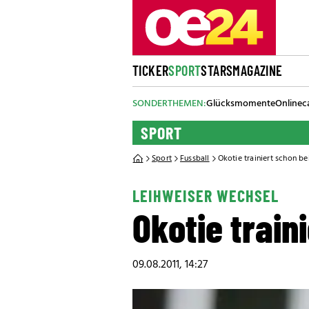
TICKER
SPORT
STARS
MAGAZINE
SONDERTHEMEN:
Glücksmomente
Onlinec
SPORT
Sport
Fussball
Okotie trainiert schon be
LEIHWEISER WECHSEL
Okotie train
09.08.2011, 14:27