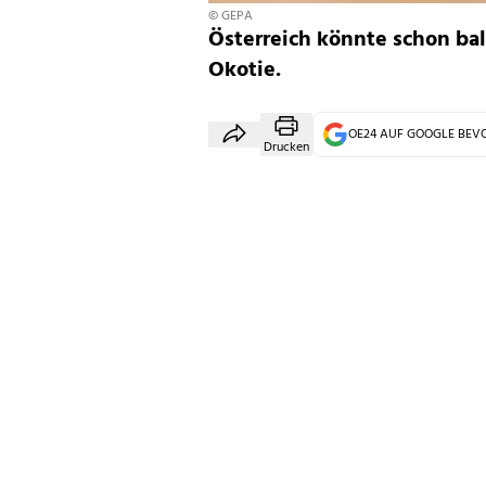
© GEPA
Österreich könnte schon bal
Okotie.
OE24 AUF GOOGLE BE
Drucken