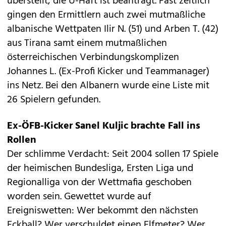
überstellt, die U-Haft ist beantragt. Fast zeitlich
gingen den Ermittlern auch zwei mutmaßliche
albanische Wettpaten Ilir N. (51) und Arben T. (42)
aus Tirana samt einem mutmaßlichen
österreichischen Verbindungskomplizen
Johannes L. (Ex-Profi Kicker und Teammanager)
ins Netz. Bei den Albanern wurde eine Liste mit
26 Spielern gefunden.
Ex-ÖFB-Kicker Sanel Kuljic brachte Fall ins
Rollen
Der schlimme Verdacht: Seit 2004 sollen
17 Spiele
der heimischen Bundesliga,
Ersten Liga und
Regionalliga von der Wettmafia geschoben
worden sein. Gewettet wurde auf
Ereigniswetten: Wer bekommt den nächsten
Eckball? Wer verschuldet einen Elfmeter? Wer