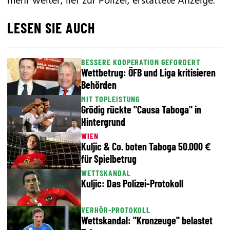
mehr weiter, lief zur Polizei, erstattete Anzeige.
LESEN SIE AUCH
BESSERE KOOPERATION GEFORDERT
Wettbetrug: ÖFB und Liga kritisieren
Behörden
MIT TOPLEISTUNG
Grödig rückte "Causa Taboga" in
Hintergrund
WIEN
Kuljic & Co. boten Taboga 50.000 €
für Spielbetrug
WETTSKANDAL
Kuljic: Das Polizei-Protokoll
VERHÖR-PROTOKOLL
Wettskandal: "Kronzeuge" belastet