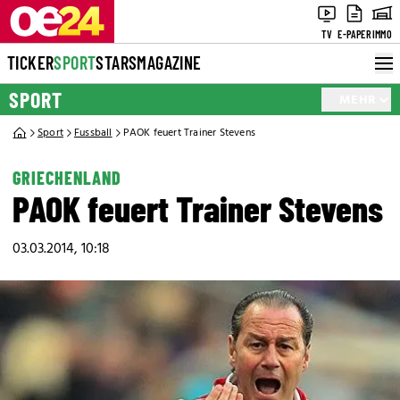
TV
E-PAPER
IMMO
TICKER
SPORT
STARS
MAGAZINE
SPORT
MEHR
Sport
Fussball
PAOK feuert Trainer Stevens
GRIECHENLAND
PAOK feuert Trainer Stevens
03.03.2014, 10:18