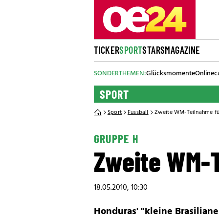
TICKER
SPORT
STARS
MAGAZINE
SONDERTHEMEN:
Glücksmomente
Onlinec
SPORT
Sport
Fussball
Zweite WM-Teilnahme fü
GRUPPE H
Zweite WM-T
18.05.2010, 10:30
Honduras' "kleine Brasilian