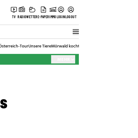
TV
RADIO
WETTER
E-PAPER
IMMO
LOGIN
LOGOUT
Österreich-Tour
Unsere Tiere
Mörwald kocht
Stark in den Tag
Best of Vienna
MEHR
as