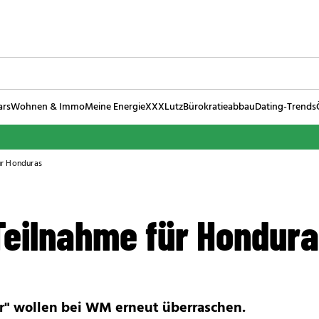
ars
Wohnen & Immo
Meine Energie
XXXLutz
Bürokratieabbau
Dating-Trends
r Honduras
eilnahme für Hondur
er" wollen bei WM erneut überraschen.