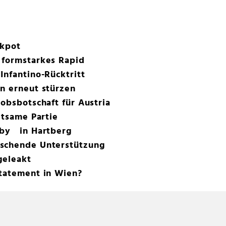
ckpot
 formstarkes Rapid
Infantino-Rücktritt
n erneut stürzen
iobsbotschaft für Austria
ltsame Partie
rby in Hartberg
aschende Unterstützung
geleakt
Statement in Wien?