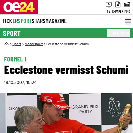
TV
E-PAPER
IMMO
TICKER
SPORT
STARS
MAGAZINE
SPORT
MEHR
Sport
Motorsport
Ecclestone vermisst Schumi
FORMEL 1
Ecclestone vermisst Schumi
18.10.2007, 10:24