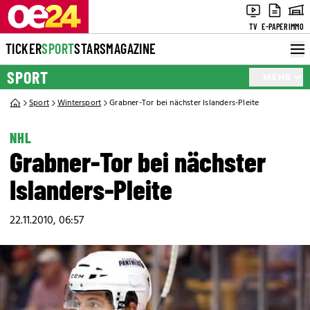
TV
E-PAPER
IMMO
TICKER
SPORT
STARS
MAGAZINE
SPORT
MEHR
Sport
Wintersport
Grabner-Tor bei nächster Islanders-Pleite
NHL
Grabner-Tor bei nächster
Islanders-Pleite
22.11.2010, 06:57