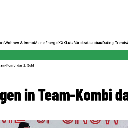
ars
Wohnen & Immo
Meine Energie
XXXLutz
Bürokratieabbau
Dating-Trends
Team-Kombi das 2. Gold
agen in Team-Kombi da