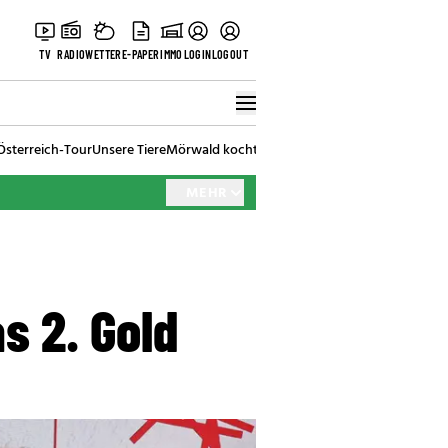
TV
RADIO
WETTER
E-PAPER
IMMO
LOGIN
LOGOUT
Österreich-Tour
Unsere Tiere
Mörwald kocht
Stark in den Tag
Best of Vienna
MEHR
s 2. Gold