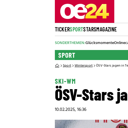
TICKER
SPORT
STARS
MAGAZINE
SONDERTHEMEN:
Glücksmomente
Onlinec
SPORT
Sport
Wintersport
ÖSV-Stars jagen in 
SKI-WM
ÖSV-Stars j
10.02.2025, 16:36