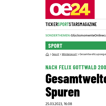
TICKER
SPORT
STARS
MAGAZINE
SONDERTHEMEN:
Glücksmomente
Onlinec
SPORT
Sport
Wintersport
Gesamtweltcupsieger
NACH FELIX GOTTWALD 20
Gesamtweltc
Spuren
25.03.2023, 16:08