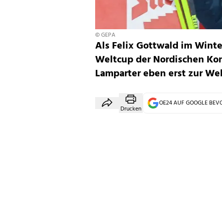
© GEPA
Als Felix Gottwald im Winte
Weltcup der Nordischen Kom
Lamparter eben erst zur W
OE24 AUF GOOGLE BE
Drucken