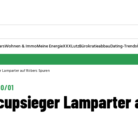
ars
Wohnen & Immo
Meine Energie
XXXLutz
Bürokratieabbau
Dating-Trends
 Lamparter auf Riibers Spuren
00/01
upsieger Lamparter a