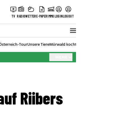
TV
RADIO
WETTER
E-PAPER
IMMO
LOGIN
LOGOUT
Österreich-Tour
Unsere Tiere
Mörwald kocht
Stark in den Tag
Best of Vienna
MEHR
uf Riibers