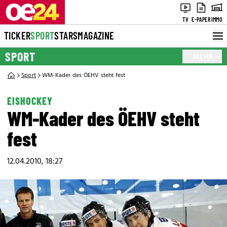
TV
E-PAPER
IMMO
TICKER
SPORT
STARS
MAGAZINE
SPORT
MEHR
Sport
WM-Kader des ÖEHV steht fest
EISHOCKEY
WM-Kader des ÖEHV steht
fest
12.04.2010, 18:27