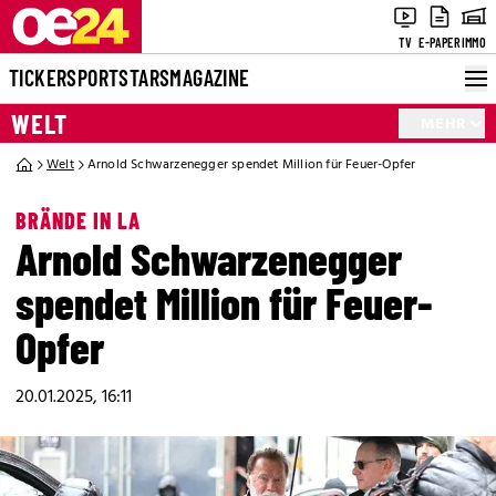
TV
E-PAPER
IMMO
TICKER
SPORT
STARS
MAGAZINE
WELT
MEHR
Welt
Arnold Schwarzenegger spendet Million für Feuer-Opfer
BRÄNDE IN LA
Arnold Schwarzenegger
spendet Million für Feuer-
Opfer
20.01.2025, 16:11