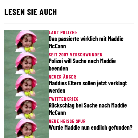
LESEN SIE AUCH
LAUT POLIZEI:
Das passierte wirklich mit Maddie
McCann
SEIT 2007 VERSCHWUNDEN
Polizei will Suche nach Maddie
beenden
NEUER ÄRGER
Maddies Eltern sollen jetzt verklagt
werden
TWITTERKRIEG
Rückschlag bei Suche nach Maddie
McCann
NEUE HEISSE SPUR
Wurde Maddie nun endlich gefunden?