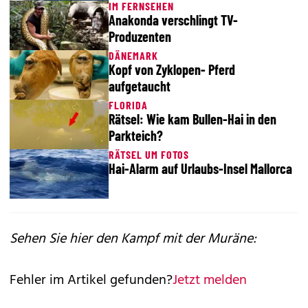
IM FERNSEHEN
Anakonda verschlingt TV-
Produzenten
DÄNEMARK
Kopf von Zyklopen- Pferd
aufgetaucht
FLORIDA
Rätsel: Wie kam Bullen-Hai in den
Parkteich?
RÄTSEL UM FOTOS
Hai-Alarm auf Urlaubs-Insel Mallorca
Sehen Sie hier den Kampf mit der Muräne:
Fehler im Artikel gefunden?
Jetzt melden