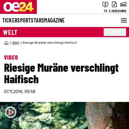
TV
E-PAPER
IMMO
TICKER
SPORT
STARS
MAGAZINE
WELT
MEHR
Welt
Riesige Muräne verschlingt Haifisch
VIDEO
Riesige Muräne verschlingt
Haifisch
07.11.2014, 09:58