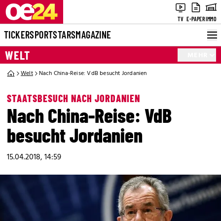
TV
E-PAPER
IMMO
TICKER
SPORT
STARS
MAGAZINE
WELT
MEHR
Welt
Nach China-Reise: VdB besucht Jordanien
STAATSBESUCH NACH JORDANIEN
Nach China-Reise: VdB
besucht Jordanien
15.04.2018, 14:59