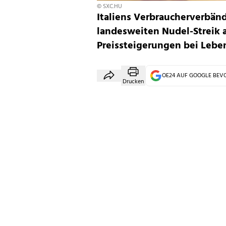
© SXC.HU
Italiens Verbraucherverbän
landesweiten Nudel-Streik 
Preissteigerungen bei Leben
OE24 AUF GOOGLE BE
Drucken