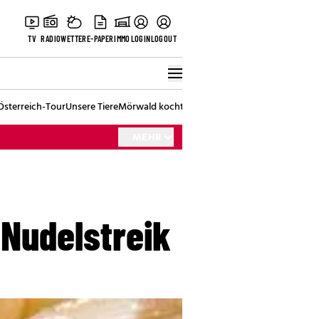
TV
RADIO
WETTER
E-PAPER
IMMO
LOGIN
LOGOUT
Österreich-Tour
Unsere Tiere
Mörwald kocht
Stark in den Tag
Best of Vienna
MEHR
n Nudelstreik