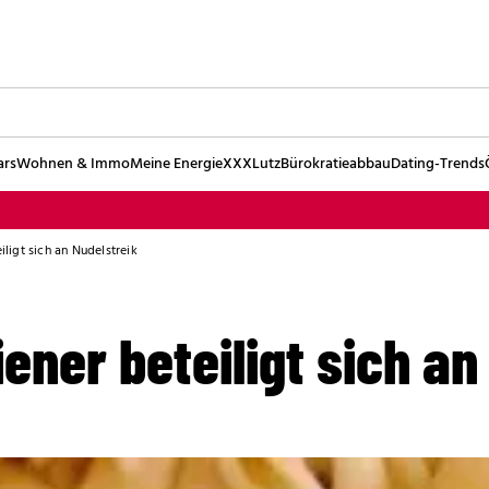
ars
Wohnen & Immo
Meine Energie
XXXLutz
Bürokratieabbau
Dating-Trends
eiligt sich an Nudelstreik
iener beteiligt sich a