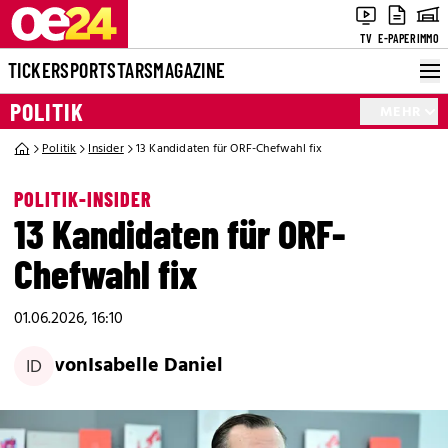
TV
E-PAPER
IMMO
TICKER
SPORT
STARS
MAGAZINE
POLITIK
MEHR
Politik
Insider
13 Kandidaten für ORF-Chefwahl fix
POLITIK-INSIDER
13 Kandidaten für ORF-
Chefwahl fix
01.06.2026, 16:10
von
Isabelle Daniel
ID