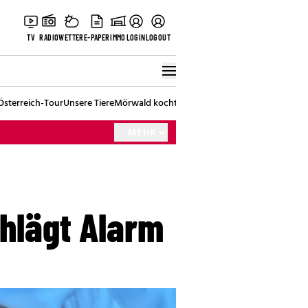
TV
RADIO
WETTER
E-PAPER
IMMO
LOGIN
LOGOUT
Österreich-Tour
Unsere Tiere
Mörwald kocht
Stark in den Tag
Best of Vienna
MEHR
hlägt Alarm