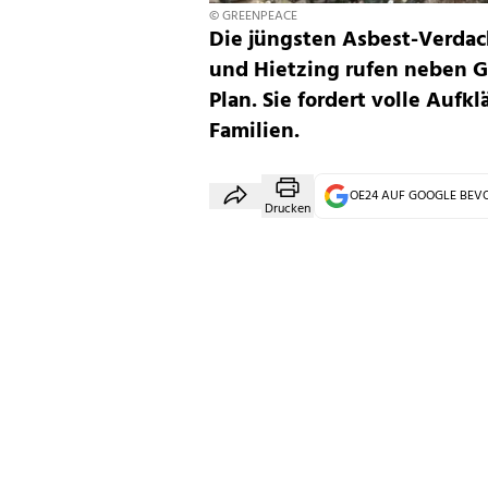
© GREENPEACE
Die jüngsten Asbest-Verdach
und Hietzing rufen neben G
Plan. Sie fordert volle Aufk
Familien.
OE24 AUF GOOGLE BE
Drucken