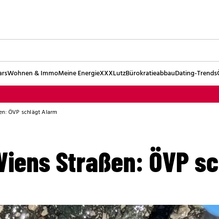
ars
Wohnen & Immo
Meine Energie
XXXLutz
Bürokratieabbau
Dating-Trends
en: ÖVP schlägt Alarm
Wiens Straßen: ÖVP sc