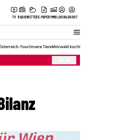
TV
RADIO
WETTER
E-PAPER
IMMO
LOGIN
LOGOUT
Österreich-Tour
Unsere Tiere
Mörwald kocht
Stark in den Tag
Best of Vienna
MEHR
Bilanz