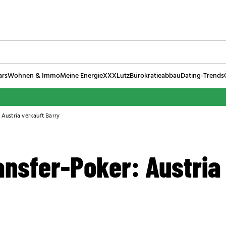
ars
Wohnen & Immo
Meine Energie
XXXLutz
Bürokratieabbau
Dating-Trends
 Austria verkauft Barry
ansfer-Poker: Austria