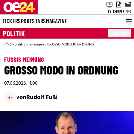
TV
E-PAPER
IMMO
TICKER
SPORT
STARS
MAGAZINE
POLITIK
MEHR
Politik
meinungen
GROSSO MODO IN ORDNUNG
FUSSIS MEINUNG
GROSSO MODO IN ORDNUNG
07.06.2026, 11:00
von
Rudolf Fußi
RF