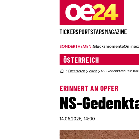
TICKER
SPORT
STARS
MAGAZINE
SONDERTHEMEN:
Glücksmomente
Onlinec
ÖSTERREICH
Österreich
Wien
NS-Gedenktafel für Ka
ERINNERT AN OPFER
NS-Gedenkta
14.06.2026, 14:00