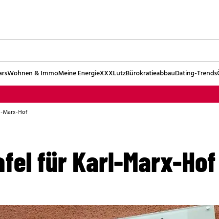
ars
Wohnen & Immo
Meine Energie
XXXLutz
Bürokratieabbau
Dating-Trends
rl-Marx-Hof
fel für Karl-Marx-Hof