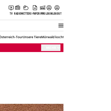
TV
RADIO
WETTER
E-PAPER
IMMO
LOGIN
LOGOUT
Österreich-Tour
Unsere Tiere
Mörwald kocht
Stark in den Tag
Best of Vienna
MEHR