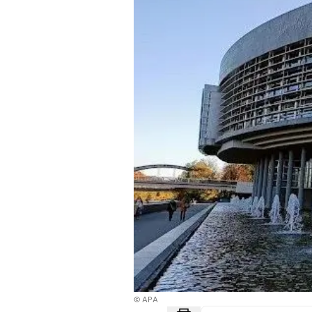
© APA