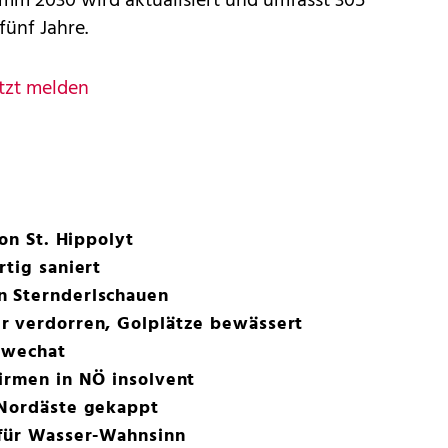
mm 2030 wird aktualisiert und umfasst 305
ünf Jahre.
tzt melden
ron St. Hippolyt
rtig saniert
n Sternderlschauen
r verdorren, Golplätze bewässert
chwechat
irmen in NÖ insolvent
 Nordäste gekappt
 für Wasser-Wahnsinn