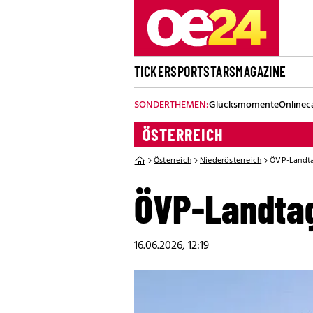
TICKER
SPORT
STARS
MAGAZINE
SONDERTHEMEN:
Glücksmomente
Onlinec
ÖSTERREICH
Österreich
Niederösterreich
ÖVP-Landta
ÖVP-Landtag
16.06.2026, 12:19