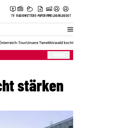
TV
RADIO
WETTER
E-PAPER
IMMO
LOGIN
LOGOUT
Österreich-Tour
Unsere Tiere
Mörwald kocht
Stark in den Tag
Best of Vienna
MEHR
ht stärken