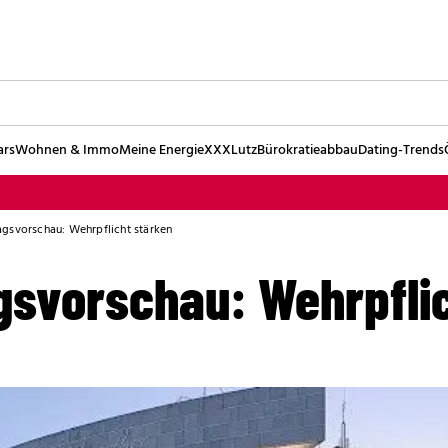
ars
Wohnen & Immo
Meine Energie
XXXLutz
Bürokratieabbau
Dating-Trends
gsvorschau: Wehrpflicht stärken
svorschau: Wehrpflic