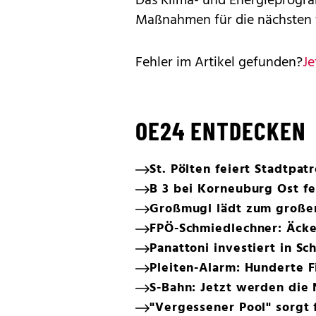
Das Klima- und Energieprogra
Maßnahmen für die nächsten f
Fehler im Artikel gefunden?
Je
OE24 ENTDECKEN
St. Pölten feiert Stadtpat
B 3 bei Korneuburg Ost fe
Großmugl lädt zum große
FPÖ-Schmiedlechner: Äcke
Panattoni investiert in S
Pleiten-Alarm: Hunderte F
S-Bahn: Jetzt werden die
"Vergessener Pool" sorgt