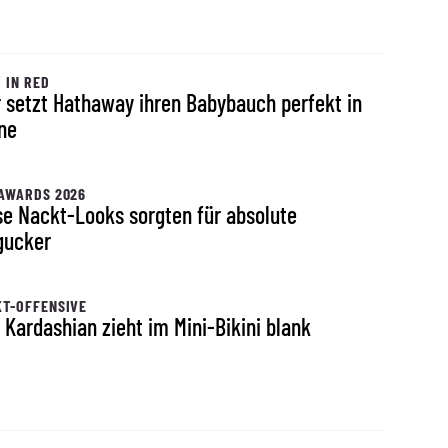
 IN RED
r setzt Hathaway ihren Babybauch perfekt in
ne
AWARDS 2026
se Nackt-Looks sorgten für absolute
gucker
T-OFFENSIVE
 Kardashian zieht im Mini-Bikini blank