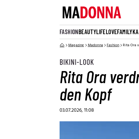
FASHION
BEAUTY
LIFE
LOVE
FAMILY
KA
Magazine
Madonna
Fashion
Rita Ora 
BIKINI-LOOK
Rita Ora verd
den Kopf
03.07.2026, 11:08