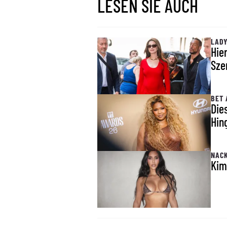
LESEN SIE AUCH
LADY
Hie
Sze
BET 
Die
Hin
NACK
Kim