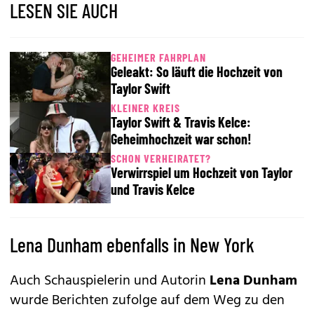
LESEN SIE AUCH
GEHEIMER FAHRPLAN
Geleakt: So läuft die Hochzeit von
Taylor Swift
KLEINER KREIS
Taylor Swift & Travis Kelce:
Geheimhochzeit war schon!
SCHON VERHEIRATET?
Verwirrspiel um Hochzeit von Taylor
und Travis Kelce
Lena Dunham ebenfalls in New York
Auch Schauspielerin und Autorin
Lena Dunham
wurde Berichten zufolge auf dem Weg zu den