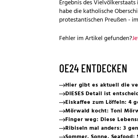
Ergebnis des Vielvölkerstaat
habe die katholische Obersch
protestantischen Preußen - im
Fehler im Artikel gefunden?
Je
OE24 ENTDECKEN
Hier gibt es aktuell die 
DIESES Detail ist entsche
Eiskaffee zum Löffeln: 4
Mörwald kocht: Toni Mör
Finger weg: Diese Lebensm
Ribiseln mal anders: 3 ge
Sommer, Sonne, Seafood: S