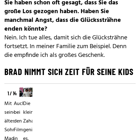
Sie haben schon oft gesagt, dass Sie das
große Los gezogen haben. Haben Sie
manchmal Angst, dass die Glückssträhne
enden könnte?
Nein. Ich tue alles, damit sich die Glücksträhne
fortsetzt. In meiner Familie zum Beispiel. Denn
die empfinde ich als großes Geschenk.
BRAD NIMMT SICH ZEIT FÜR SEINE KIDS
1 / 14
Mit
Auch
Die
seinem
bei
kleine
ältesten
den
Zahara
Sohn
Filmfestspielen
genießt
Maddox
in
es,