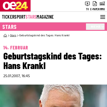
TV
E-PAPER
IMMO
TICKER
SPORT
STARS
MAGAZINE
STARS
MEHR
Stars
Geburtstagskind des Tages: Hans Krankl
14. FEBRUAR
Geburtstagskind des Tages:
Hans Krankl
25.01.2007, 16:45