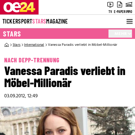
TV
E-PAPER
IMMO
TICKER
SPORT
STARS
MAGAZINE
STARS
MEHR
Stars
International
Vanessa Paradis verliebt in Möbel-Millionär
NACH DEPP-TRENNUNG
Vanessa Paradis verliebt in
Möbel-Millionär
03.09.2012, 12:49