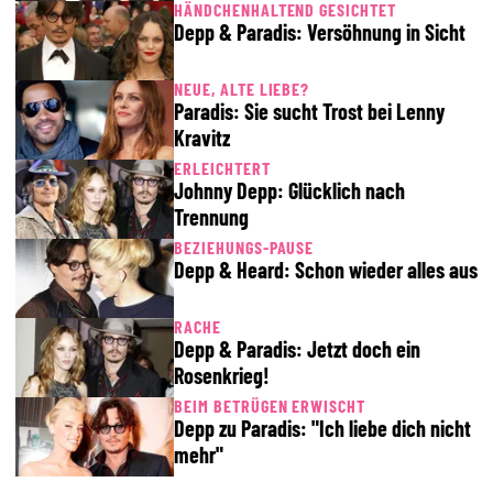
HÄNDCHENHALTEND GESICHTET
Depp & Paradis: Versöhnung in Sicht
NEUE, ALTE LIEBE?
Paradis: Sie sucht Trost bei Lenny
Kravitz
ERLEICHTERT
Johnny Depp: Glücklich nach
Trennung
BEZIEHUNGS-PAUSE
Depp & Heard: Schon wieder alles aus
RACHE
Depp & Paradis: Jetzt doch ein
Rosenkrieg!
BEIM BETRÜGEN ERWISCHT
Depp zu Paradis: "Ich liebe dich nicht
mehr"