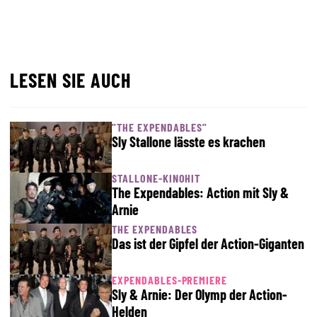
LESEN SIE AUCH
"THE EXPENDABLES"
Sly Stallone lässte es krachen
STALLONE-KINOHIT
The Expendables: Action mit Sly &
Arnie
THE EXPENDABLES
Das ist der Gipfel der Action-Giganten
EXPENDABLES-PREMIERE
Sly & Arnie: Der Olymp der Action-
Helden