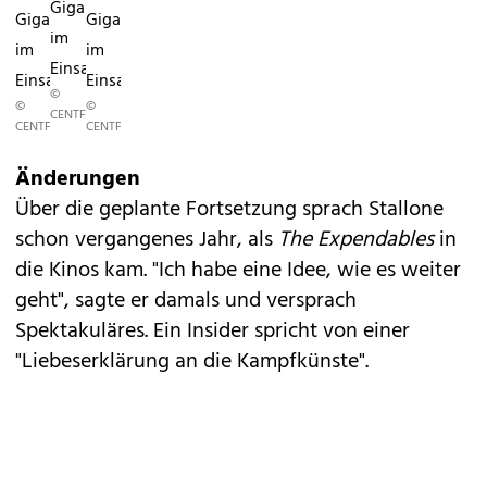
Giganten
Giganten
Giganten
im
im
im
Einsatz
Einsatz
Einsatz
©
©
©
CENTFOX
CENTFOX
CENTFOX
Änderungen
Über die geplante Fortsetzung sprach Stallone
schon vergangenes Jahr, als
The Expendables
in
die Kinos kam. "Ich habe eine Idee, wie es weiter
geht", sagte er damals und versprach
Spektakuläres. Ein Insider spricht von einer
"Liebeserklärung an die Kampfkünste".