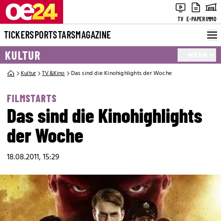
TV
E-PAPER
IMMO
TICKER
SPORT
STARS
MAGAZINE
KULTUR
MEHR
Kultur
TV&Kino
Das sind die Kinohighlights der Woche
FILMSTARTS
Das sind die Kinohighlights
der Woche
18.08.2011, 15:29