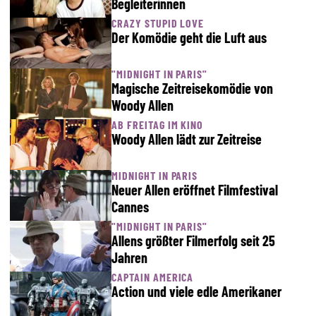
Begleiterinnen
CRAZY STUPID LOVE
Der Komödie geht die Luft aus
"MIDNIGHT IN PARIS"
Magische Zeitreisekomödie von
Woody Allen
AB FREITAG IM KINO
Woody Allen lädt zur Zeitreise
MIDNIGHT IN PARIS
Neuer Allen eröffnet Filmfestival
Cannes
"MIDNIGHT IN PARIS"
Allens größter Filmerfolg seit 25
Jahren
CAPTAIN AMERICA
Action und viele edle Amerikaner