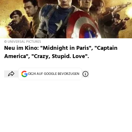
© UNIVERSAL PICTURES
Neu im Kino: "Midnight in Paris", "Captain
America", "Crazy, Stupid. Love".
OE24 AUF GOOGLE BEVORZUGEN