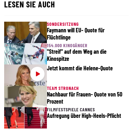
LESEN SIE AUCH
SONDERSITZUNG
Faymann will EU- Quote für
Flüchtlinge
154.000 KINOGÄNGER
"Streif" auf dem Weg an die
Kinospitze
Jetzt kommt die Helene-Quote
TEAM STRONACH
Nachbaur für Frauen- Quote von 50
Prozent
FILMFESTSPIELE CANNES
Aufregung über High-Heels-Pflicht