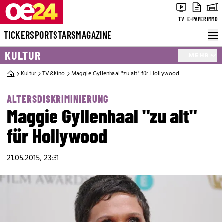
TV
E-PAPER
IMMO
TICKER
SPORT
STARS
MAGAZINE
KULTUR
MEHR
Kultur
TV&Kino
Maggie Gyllenhaal "zu alt" für Hollywood
ALTERSDISKRIMINIERUNG
Maggie Gyllenhaal "zu alt"
für Hollywood
21.05.2015, 23:31