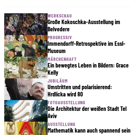
WERKSCHAU
Große Kokoschka-Ausstellung im
Belvedere
PROGRESSIV
Immendorff-Retrospektive im Essl-
Museum
MÄRCHENHAFT
Ein bewegtes Leben in Bildern: Grace
Kelly
JUBILÄUM
Umstritten und polarisierend:
Hrdlicka wird 80
FOTOAUSSTELLUNG
Die Architektur der weißen Stadt Tel
Aviv
AUSSTELLUNG
Mathematik kann auch spannend sein