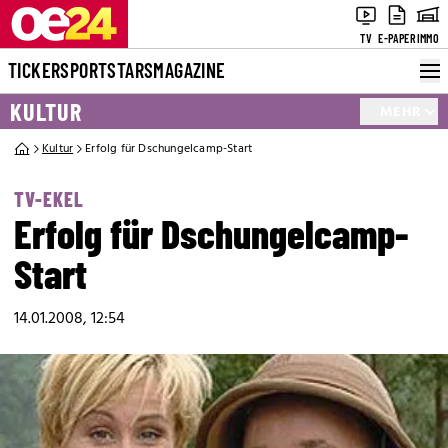
TV
E-PAPER
IMMO
TICKER
SPORT
STARS
MAGAZINE
KULTUR
MEHR
Kultur
Erfolg für Dschungelcamp-Start
TV-EKEL
Erfolg für Dschungelcamp-
Start
14.01.2008, 12:54