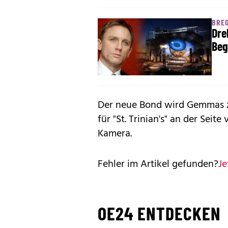
BRE
Dre
Beg
Der neue Bond wird Gemmas zw
für "St. Trinian's" an der Sei
Kamera.
Fehler im Artikel gefunden?
Je
OE24 ENTDECKEN