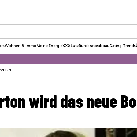
ars
Wohnen & Immo
Meine Energie
XXXLutz
Bürokratieabbau
Dating-Trends
nd-Girl
ton wird das neue Bo