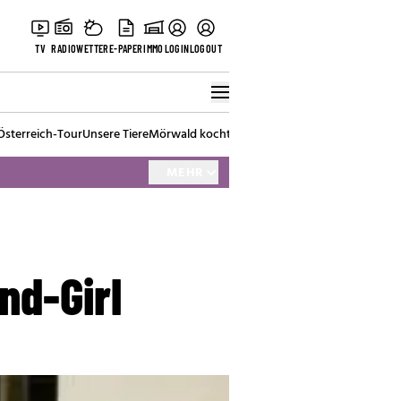
TV
RADIO
WETTER
E-PAPER
IMMO
LOGIN
LOGOUT
Österreich-Tour
Unsere Tiere
Mörwald kocht
Stark in den Tag
Best of Vienna
MEHR
nd-Girl