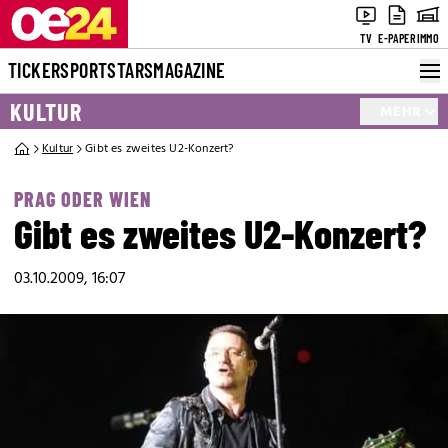
TV
E-PAPER
IMMO
TICKER
SPORT
STARS
MAGAZINE
KULTUR
MEHR
Kultur
Gibt es zweites U2-Konzert?
PRAG ODER WIEN
Gibt es zweites U2-Konzert?
03.10.2009, 16:07