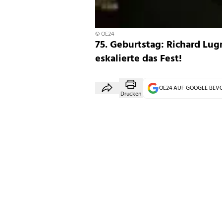
© OE24
75. Geburtstag: Richard Lug
eskalierte das Fest!
OE24 AUF GOOGLE BE
Drucken