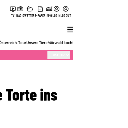
TV
RADIO
WETTER
E-PAPER
IMMO
LOGIN
LOGOUT
Österreich-Tour
Unsere Tiere
Mörwald kocht
Stark in den Tag
Best of Vienna
MEHR
 Torte ins