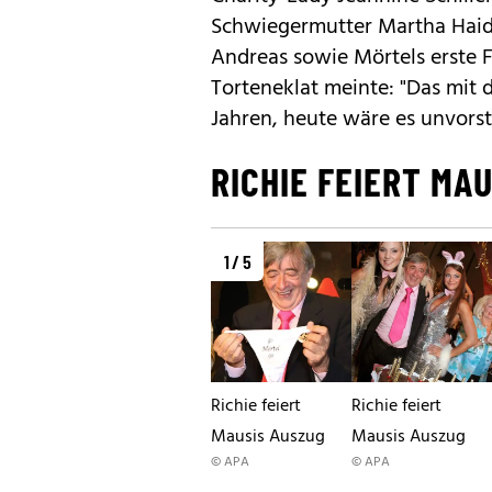
Schwiegermutter Martha Haid
Andreas sowie Mörtels erste F
Torteneklat meinte: "Das mit
Jahren, heute wäre es unvorste
RICHIE FEIERT MA
1 / 5
Richie feiert
Richie feiert
Mausis Auszug
Mausis Auszug
© APA
© APA