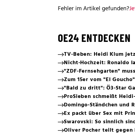
Fehler im Artikel gefunden?
Je
OE24 ENTDECKEN
TV-Beben: Heidi Klum jetz
Nicht-Hochzeit: Ronaldo l
"ZDF-Fernsehgarten" muss
Zum 15er vom "El Goucho"
"Bald zu dritt": Ö3-Star G
ProSieben schmeißt Heidi
Domingo-Ständchen und Rie
Ex packt über Sex mit Pri
Swarovski: So sinnlich sin
Oliver Pocher teilt gegen