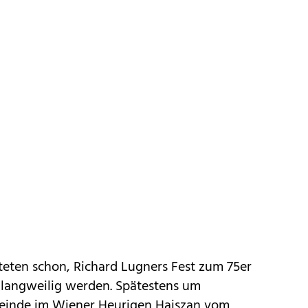
teten schon, Richard Lugners Fest zum 75er
 langweilig werden. Spätestens um
meinde im Wiener Heurigen Hajszan vom