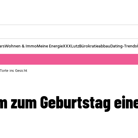
ars
Wohnen & Immo
Meine Energie
XXXLutz
Bürokratieabbau
Dating-Trends
orte ins Gesicht
m zum Geburtstag eine