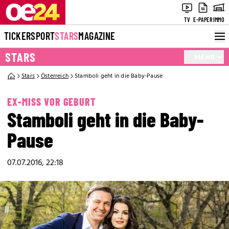
TV
E-PAPER
IMMO
TICKER
SPORT
STARS
MAGAZINE
STARS
MEHR
Stars
Österreich
Stamboli geht in die Baby-Pause
EX-MISS VOR GEBURT
Stamboli geht in die Baby-
Pause
07.07.2016, 22:18