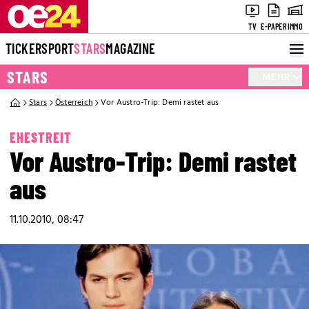
TV
E-PAPER
IMMO
TICKER
SPORT
STARS
MAGAZINE
STARS
MEHR
Stars
Österreich
Vor Austro-Trip: Demi rastet aus
EHESTREIT
Vor Austro-Trip: Demi rastet
aus
11.10.2010, 08:47